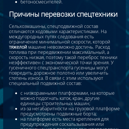
бетоносмесителей.
Причины перевозки спецтехники
Сельхозмашины, спецподвижной состав
отличаются ходовыми характеристиками. На
междугородных путях следования есть
ограничение минимальной скорости, которой
тяжелой
машине невозможно достичь. Расход
топлива при передвижении максимальный, а
скорость низкая, поэтому такой переброс техники
неэффективен с экономической точки зрения. У
гусеничного спецтранспорта гусеницы могут
повредить дорожное полотно или увеличить
степень износа. В связи с этим используют
специальный подвижной состав:
с низкорамными платформами, на которые
можно подогнать каток, кран, другие
единицы строительных машин;
из-за негабаритности на грузовой платформе
предусмотрены подвижные борта;
на платформе есть места крепления для
предупреждения соскальзывания или