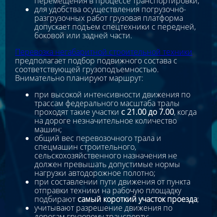
перемещения в процессе транспортировки;
для удобства осуществления погрузочно-
разгрузочных работ грузовая платформа
допускает подъем спецтехники с передней,
боковой или задней части.
Перевозка негабаритной строительной техники
предполагает подбор подвижного состава с
соответствующей грузоподъемностью.
Внимательно планируют маршрут:
при высокой интенсивности движения по
трассам федерального масштаба тралы
проходят такие участки
с 21.00 до 7.00
, когда
на дороге незначительное количество
машин;
общий вес перевозочного трала и
спецмашин строительного,
сельскохозяйственного назначения не
должен превышать допустимые нормы
нагрузки автодорожное полотно;
при составлении пути движения от пункта
отправки техники на рабочую площадку
подбирают
самый короткий участок проезда
;
учитывают разрешение движения по
дорогам грузовому транспорту;